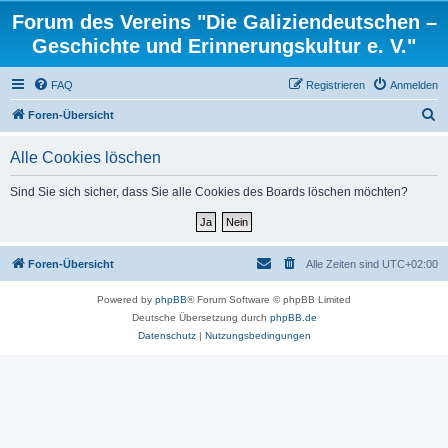
Forum des Vereins "Die Galiziendeutschen –
Geschichte und Erinnerungskultur e. V."
FAQ
Registrieren
Anmelden
S
Foren-Übersicht
u
Alle Cookies löschen
c
h
Sind Sie sich sicher, dass Sie alle Cookies des Boards löschen möchten?
e
Foren-Übersicht
Alle Zeiten sind
UTC+02:00
Powered by
phpBB
® Forum Software © phpBB Limited
Deutsche Übersetzung durch
phpBB.de
Datenschutz
|
Nutzungsbedingungen