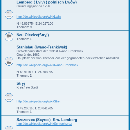
Lemberg ( Lviv) ( polnisch Lwów)
Gründungsjahr ca 1256
http://de.wikipedia.org/wiki/Lwiw
N 49.839754 E 24.027100
Themen:
9
Neu Olexice(Stryj)
Themen:
1
Stanislau (Iwano-Frankiwsk)
Gebietshauptstadt der Oblast Iwano-Frankiwsk
Gegründet 1662
Hauptsitz der von Theodor Zöckler gegründeten Zöckler’schen Anstalten
http://de.wikipedia.org/wiki/Iwano-Frankiwsk
N 48.911895 E 24.708595
Themen:
2
Stryj
Kreisfreie Stadt
http://de.wikipedia.org/wiki/Stryj
N 49.265116 E 23.841705
Themen:
1
Szczerzec (Scyrec), Krs. Lemberg
http://de.wikipedia.org/wiki/Schtschyrez