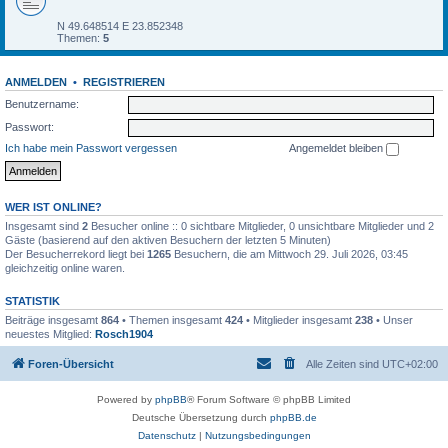
N 49.648514 E 23.852348
Themen:
5
ANMELDEN
•
REGISTRIEREN
Benutzername:
Passwort:
Ich habe mein Passwort vergessen
Angemeldet bleiben
WER IST ONLINE?
Insgesamt sind
2
Besucher online :: 0 sichtbare Mitglieder, 0 unsichtbare Mitglieder und 2
Gäste (basierend auf den aktiven Besuchern der letzten 5 Minuten)
Der Besucherrekord liegt bei
1265
Besuchern, die am Mittwoch 29. Juli 2026, 03:45
gleichzeitig online waren.
STATISTIK
Beiträge insgesamt
864
• Themen insgesamt
424
• Mitglieder insgesamt
238
• Unser
neuestes Mitglied:
Rosch1904
Foren-Übersicht
Alle Zeiten sind
UTC+02:00
Powered by
phpBB
® Forum Software © phpBB Limited
Deutsche Übersetzung durch
phpBB.de
Datenschutz
|
Nutzungsbedingungen