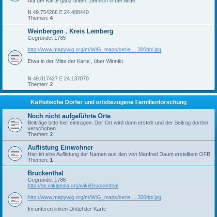
Auf der Karte ganz unten, ziemlich in der Mitte
N 49.754266 E 24.488440
Themen:
4
Weinbergen , Kreis Lemberg
Gegründet 1785
http://www.mapywig.org/m/WIG_maps/serie ... 300dpi.jpg
Etwa in der Mitte der Karte , über Winniki
N 49.817427 E 24.137070
Themen:
2
Katholische Dörfer und ortsbezogene Familienforschung
Noch nicht aufgeführte Orte
Beiträge bitte hier eintragen. Der Ort wird dann erstellt und der Beitrag dorthin
verschoben
Themen:
2
Auflistung Einwohner
Hier ist eine Auflistung der Namen aus den von Manfred Daum erstelltem OFB
Themen:
1
Bruckenthal
Gegründet 1786
http://de.wikipedia.org/wiki/Bruckenthal
http://www.mapywig.org/m/WIG_maps/serie ... 300dpi.jpg
Im unteren linken Drittel der Karte