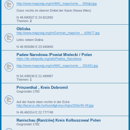
http://www.mapywig.org/m/WIG_maps/serie ... 300dpi.jpg
Ganz rechts im oberen Drittel der Karte (Nowa Wies)
N 48.690507 E 24.821892
Themen:
2
Obliska
http://www.mapywig.org/m/German_maps/se ... d26677.jpg
Links neben Dolina
N 48.955086 E 23.940840
Padew Narodowa /Powiat Mielecki / Polen
https://de.wikipedia.org/wiki/Padew_Narodowa
http://www.mapywig.org/m/WIG_maps/serie ... 291691.jpg
N 50.438539 E 21.499987
Themen:
1
Prinzenthal , Kreis Dobromil
Gegründet 1783
Auf der Karte oben rechts in der Ecke
http://lazarus.elte.hu/hun/digkonyv/topo/200e/40-49.jpg
N 49.460314 E 22.777748
Ranischau (Raniżów) Kreis Kolbuszowa/ Polen
Gegründet 1782