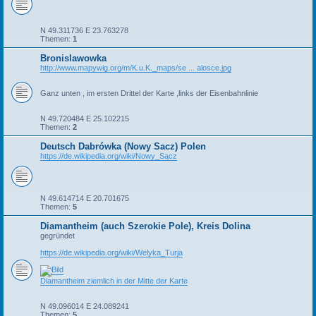
N 49.311736 E 23.763278
Themen:
1
Bronislawowka
http://www.mapywig.org/m/K.u.K._maps/se ... alosce.jpg
Ganz unten , im ersten Drittel der Karte ,links der Eisenbahnlinie
N 49.720484 E 25.102215
Themen:
2
Deutsch Dabrówka (Nowy Sacz) Polen
https://de.wikipedia.org/wiki/Nowy_Sącz
N 49.614714 E 20.701675
Themen:
5
Diamantheim (auch Szerokie Pole), Kreis Dolina
gegründet
https://de.wikipedia.org/wiki/Welyka_Turja
Diamantheim ziemlich in der Mitte der Karte
N 49.096014 E 24.089241
Themen:
5