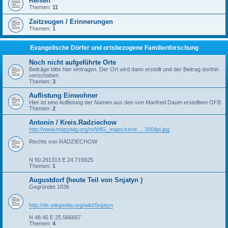
Reisen
Themen:
11
Zeitzeugen / Erinnerungen
Themen:
1
Evangelische Dörfer und ortsbezogene Familienforschung
Noch nicht aufgeführte Orte
Beiträge bitte hier eintragen. Der Ort wird dann erstellt und der Beitrag dorthin
verschoben
Themen:
3
Auflistung Einwohner
Hier ist eine Auflistung der Namen aus den von Manfred Daum erstelltem OFB
Themen:
2
Antonin / Kreis.Radziechow
http://www.mapywig.org/m/WIG_maps/serie ... 300dpi.jpg
Rechts von RADZIECHOW
N 50.291313 E 24.719925
Themen:
1
Augustdorf (heute Teil von Snjatyn )
Gegründet 1836
http://de.wikipedia.org/wiki/Snjatyn
N 48.45 E 25.566667
Themen:
4