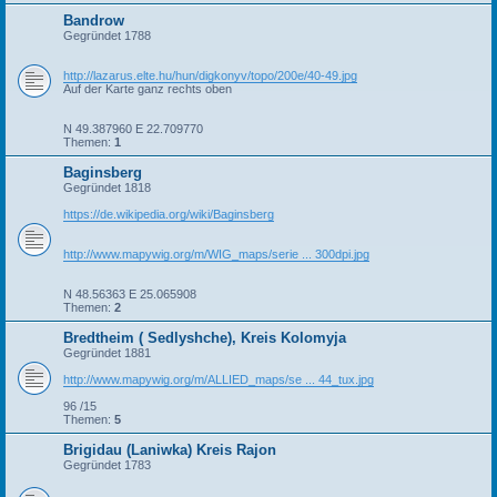
Bandrow
Gegründet 1788
http://lazarus.elte.hu/hun/digkonyv/topo/200e/40-49.jpg
Auf der Karte ganz rechts oben
N 49.387960 E 22.709770
Themen:
1
Baginsberg
Gegründet 1818
https://de.wikipedia.org/wiki/Baginsberg
http://www.mapywig.org/m/WIG_maps/serie ... 300dpi.jpg
N 48.56363 E 25.065908
Themen:
2
Bredtheim ( Sedlyshche), Kreis Kolomyja
Gegründet 1881
http://www.mapywig.org/m/ALLIED_maps/se ... 44_tux.jpg
96 /15
Themen:
5
Brigidau (Laniwka) Kreis Rajon
Gegründet 1783