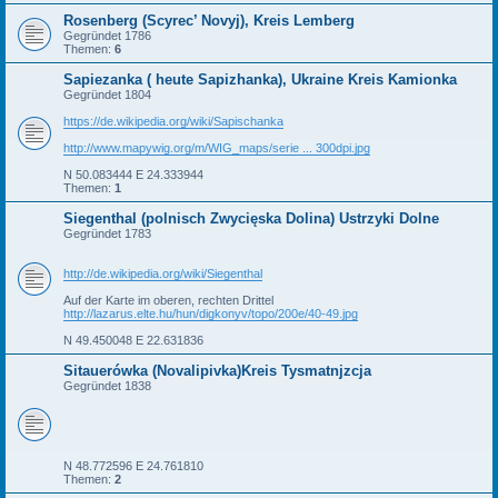
Rosenberg (Scyrec’ Novyj), Kreis Lemberg
Gegründet 1786
Themen:
6
Sapiezanka ( heute Sapizhanka), Ukraine Kreis Kamionka
Gegründet 1804
https://de.wikipedia.org/wiki/Sapischanka
http://www.mapywig.org/m/WIG_maps/serie ... 300dpi.jpg
N 50.083444 E 24.333944
Themen:
1
Siegenthal (polnisch Zwycięska Dolina) Ustrzyki Dolne
Gegründet 1783
http://de.wikipedia.org/wiki/Siegenthal
Auf der Karte im oberen, rechten Drittel
http://lazarus.elte.hu/hun/digkonyv/topo/200e/40-49.jpg
N 49.450048 E 22.631836
Sitauerówka (Novalipivka)Kreis Tysmatnjzcja
Gegründet 1838
N 48.772596 E 24.761810
Themen:
2