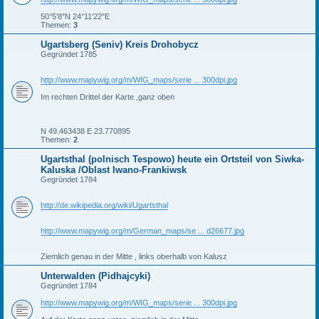
50°5'8"N 24°11'22"E
Themen:
3
Ugartsberg (Seniv) Kreis Drohobycz
Gegründet 1785
http://www.mapywig.org/m/WIG_maps/serie ... 300dpi.jpg
Im rechten Drittel der Karte ,ganz oben
N 49.463438 E 23.770895
Themen:
2
Ugartsthal (polnisch Tespowo) heute ein Ortsteil von Siwka-
Kaluska /Oblast Iwano-Frankiwsk
Gegründet 1784
http://de.wikipedia.org/wiki/Ugartsthal
http://www.mapywig.org/m/German_maps/se ... d26677.jpg
Ziemlich genau in der Mitte , links oberhalb von Kalusz
Unterwalden (Pidhajcyki)
Gegründet 1784
http://www.mapywig.org/m/WIG_maps/serie ... 300dpi.jpg