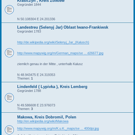
Krasiczyn , Kreis Zolkiew
Gegründet 1844
N 50.108304 E 24.201336
Landestreu (Selenyj Jar) Oblast Iwano-Frankiwsk
Gegründet 1783
http://de.wikipedia.org/wiki/Selenyj_Jar_(Kalusch)
http://www.mapywig.org/m/German_maps/se ... d26677.jpg
ziemlich genau in der Mitte , unterhalb Kalusz
N 48.943475 E 24.319353
Themen:
1
Lindenfeld ( Lypivka ), Kreis Lemberg
Gegründet 1788
N 49.586608 E 23.976073
Themen:
3
Makowa, Kreis Dobromil, Polen
http://en.wikipedia.org/wiki/Makowa
http://www.mapywig.org/m/K.u.K._maps/se ... 400dpi.jpg