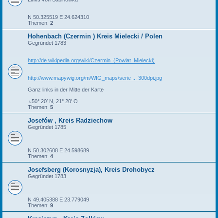
N 50.325519 E 24.624310
Themen:
2
Hohenbach (Czermin ) Kreis Mielecki / Polen
Gegründet 1783
http://de.wikipedia.org/wiki/Czermin_(Powiat_Mielecki)
http://www.mapywig.org/m/WIG_maps/serie ... 300dpi.jpg
Ganz links in der Mitte der Karte
♁50° 20′ N, 21° 20′ O
Themen:
5
Josefów , Kreis Radziechow
Gegründet 1785
N 50.302608 E 24.598689
Themen:
4
Josefsberg (Korosnyzja), Kreis Drohobycz
Gegründet 1783
N 49.405388 E 23.779049
Themen:
9