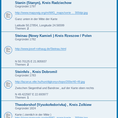
Stanin (Stanyn), Kreis Radziechow
Gegründet 1797
http://www.mapywig.org/m/WIG_maps/serie ... 300dpi.jpg
Ganz unten in der Mitte der Karte
Latitude 50.27854, Longitude 24.56599
Themen:
2
Steinau (Nowy Kamień ) Kreis Rzeszow / Polen
Gegründet 1782
http://www.josef-rothaug.de/Steinau.html
N 50.70125 E 21.805937
Themen:
2
Steinfels , Kreis Dobromil
Gegründet 1783
http://lazarus.elte.hu/hun/digkonyv/topo/200e/40-49.jpg
Zwischen Siegenthal und Bandrow , auf der Karte oben rechts
N 49.422587 E 22.693977
Themen:
1
Theodorshof (Vysokofedorivka) , Kreis Zolkiew
Gegründet 1824
Karte ( ziemlich in der Mitte )
http://www.mapywig.org/m/WIG_maps/serie ... 300dpi.jpg