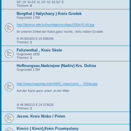
50° 19′ 34.03″ N, 23° 52′ 42.92″ E
Themen:
6
Burgthal ( Halychany ) Kreis Grodek
Gegründet 1788
http://lazarus.elte.hu/hun/digkonyv/topo/200e/41-50.jpg
Im unteren Drittel der Karte,ganz rechts , links neben Grodek
N 49.801655 E 23.608246
Themen:
1
Felizienthal , Kreis Skole
Gegründet 1835
Themen:
1
Hoffnungsau,Nadziejow (Nadiiv) Krs. Dolina
Gegründet 1784
http://www.mapywig.org/m/WIG_maps/serie ... 300dpi.jpg
Auf der Karte ganz unten ,in der Mitte
N 48.996213 E 24.079628
Themen:
1
Jezow, Kreis Nisko / Polen
Kimirz ( Kimir),Kreis Przemyslany