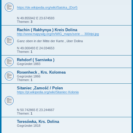
https://de.wikipedia.org/wiki/Satoka_(Dorf)
N 49.855942 E 23.674593
Themen:
3
Rachin ( Rakhynya ) Kreis Dolina
http://www.mapywig.org/m/WIG_maps/serie ... 300dpi.jpg
Ganz oben in der Mitte der Karte , über Dolina
N 49.000493 E 24.034653
Themen:
1
Rehdorf ( Sarniwka )
Gegründet 1883
Rosenheck , Krs. Kolomea
Gegründet 1866
Themen:
1
Sitaniec ,Zamość / Polen
https://pl.wikipedia.org/wiki/Sitaniec-Kolonia
N 50.742865 E 23.244667
Themen:
1
Teresówka, Krs. Dolina
Gegründet 1818