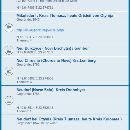
Auf der Karte im rechtem Drittel in der Mitte
N 49.647403 E 22.674751
Mikulsdorf , Kreis Tlumasz, heute Ortsteil von Otynija
Gegründet 1848
http://de.wikipedia.org/wiki/Otynija
N 48.732417 E 24.854851
Themen:
4
Neu Burczyce ( Novi Birchytsi) / Sambor
N 49.631006 E 23.287239
Neu Chrusno (Chorosno Nove) Krs.Lemberg
Gegründet 1785
N 49.645402 E 23.974056
Themen:
3
Neudorf (Nowe Selo), Kreis Drohobycz
Gegründet 1783
N 49.648514 E 23.852348
Themen:
1
Neudorf bei Ottynia (Kreis Tlumasz, heute Kreis Kolomea )
Gegründet 1842 ,heute wüst