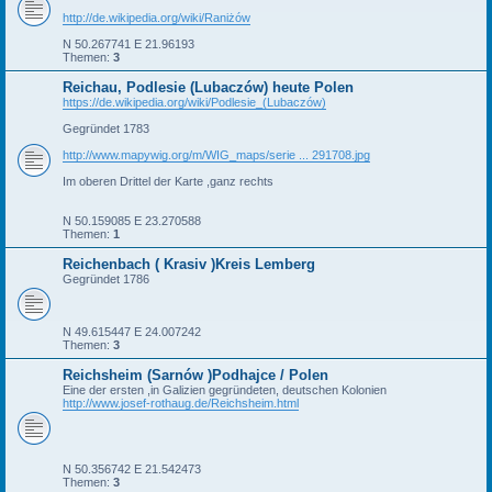
http://de.wikipedia.org/wiki/Raniżów
N 50.267741 E 21.96193
Themen:
3
Reichau, Podlesie (Lubaczów) heute Polen
https://de.wikipedia.org/wiki/Podlesie_(Lubaczów)
Gegründet 1783
http://www.mapywig.org/m/WIG_maps/serie ... 291708.jpg
Im oberen Drittel der Karte ,ganz rechts
N 50.159085 E 23.270588
Themen:
1
Reichenbach ( Krasiv )Kreis Lemberg
Gegründet 1786
N 49.615447 E 24.007242
Themen:
3
Reichsheim (Sarnów )Podhajce / Polen
Eine der ersten ,in Galizien gegründeten, deutschen Kolonien
http://www.josef-rothaug.de/Reichsheim.html
N 50.356742 E 21.542473
Themen:
3