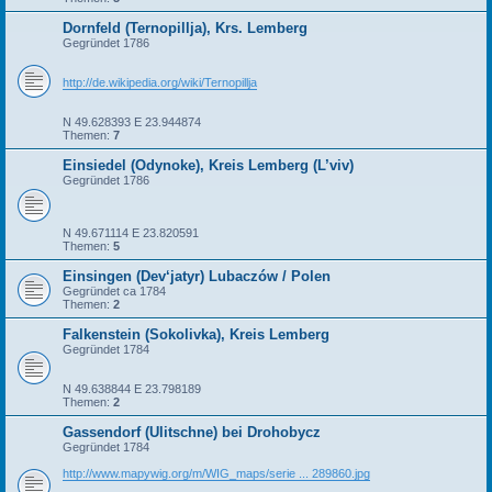
Dornfeld (Ternopillja), Krs. Lemberg
Gegründet 1786
http://de.wikipedia.org/wiki/Ternopillja
N 49.628393 E 23.944874
Themen:
7
Einsiedel (Odynoke), Kreis Lemberg (L’viv)
Gegründet 1786
N 49.671114 E 23.820591
Themen:
5
Einsingen (Dev‘jatyr) Lubaczów / Polen
Gegründet ca 1784
Themen:
2
Falkenstein (Sokolivka), Kreis Lemberg
Gegründet 1784
N 49.638844 E 23.798189
Themen:
2
Gassendorf (Ulitschne) bei Drohobycz
Gegründet 1784
http://www.mapywig.org/m/WIG_maps/serie ... 289860.jpg