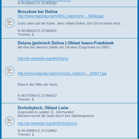
N 49.068412 E 23.856382
Broczkow bei Dolina
http://www.mapywig.org/m/WIG_maps/serie ... 300dpi.jpg
Ganz oben auf der Karte , links neben Dolina. Der Ort ist heute wüst.
N 48.985625 E 23.962641
Themen:
1
Dolyna (polnisch Dolina ) Oblast Iwano-Frankiwsk
Mit eine der ältesten Städte der Ukraine (Gegründet ca 1000 )
http://de.wikipedia.org/wiki/Dolyna
http://www.mapywig.org/m/German_maps/se ... d26677.jpg
Etwa in der Mitte der Karte
N 48.973964 E 23.994827
Themen:
1
Drohobytsch, Oblast Lwiw
Gegründet im späten 11. Jahrhundert
Bekannt wurde die Stadt durch ihre Salzbergwerke.
http://de.wikipedia.org/wiki/Drohobytsch
N 49.349954 E 23.514862
Themen:
1