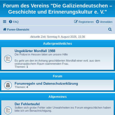
Forum des Vereins "Die Galiziendeutschen –
Geschichte und Erinnerungskultur e. V."
FAQ
Registrieren
Anmelden
S
Foren-Übersicht
u
Aktuelle Zeit: Sonntag 9. August 2026, 15:36
c
Außergewöhnliches
h
Ungeklärter Mordfall 1988
e
Die Polizei in Hessen bittet um unsere Hilfe
Es geht um den im Anhang geschilderten Mordfall einer evtl. aus dem
osteuropäischem Raum stammenden Frau.
Themen:
1
Forum
Forumregeln und Datenschutzerklärung
Themen:
4
Allgemeines
Der Fehlerteufel
Sollten sich grobe Fehler oder Unwahrheiten ins Forum eingeschlichen haben
bitte ich um Benachrichtigung.