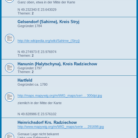
Ganz oben, etwa in der Mitte der Karte
N 49.232340 E 23.643029
Themen:
2
Gelsendorf (Sahirne), Kreis Stryj
Gegründet 1784
http://de.wikipedia.org/wiki/Sahirne_(Stryj)
N 49.274973 E 23.976974
Themen:
2
Hanunin (Halytschyna), Kreis Radziechow
Gegründet 1797
Themen:
2
Hartfeld
Gegründet ca. 1780
http://maps.mapywig.org/m/WIG_maps/seri ... 300dpi.jpg
ziemlich in der Mitte der Karte
N 49.828986 E 23.576102
Heinrichsdorf Krs. Radziechow
http://www.mapywig.org/m/WIG_maps/serie ... 291698.jpg
Genaue Lage nicht bekannt
Links von Sabinowka