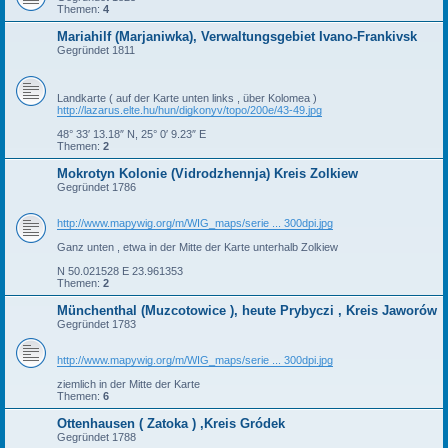
Themen:
4
Mariahilf (Marjaniwka), Verwaltungsgebiet Ivano-Frankivsk
Gegründet 1811
Landkarte ( auf der Karte unten links , über Kolomea )
http://lazarus.elte.hu/hun/digkonyv/topo/200e/43-49.jpg
48° 33′ 13.18″ N, 25° 0′ 9.23″ E
Themen:
2
Mokrotyn Kolonie (Vidrodzhennja) Kreis Zolkiew
Gegründet 1786
http://www.mapywig.org/m/WIG_maps/serie ... 300dpi.jpg
Ganz unten , etwa in der Mitte der Karte unterhalb Zolkiew
N 50.021528 E 23.961353
Themen:
2
Münchenthal (Muzcotowice ), heute Prybyczi , Kreis Jaworów
Gegründet 1783
http://www.mapywig.org/m/WIG_maps/serie ... 300dpi.jpg
ziemlich in der Mitte der Karte
Themen:
6
Ottenhausen ( Zatoka ) ,Kreis Gródek
Gegründet 1788