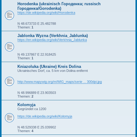
Horodenka (ukrainisch Городенка; russisch
Городенка/Gorodenka)
https://de.wikipedia.org/wiki/Horodenka
N 48.673733 E 25.482788
Themen:
1
Jablonka Wyzna (Verkhnia_Jablunka)
https://en.wikipedia.org/wiki/Verkhnia_Jablunka
N 49.137867 E 22.918425
Themen:
1
Kniazoluka (Ukraine) Kreis Dolina
Ukrainisches Dorf, ca. 5 km von Dolina entfernt
http://www.mapywig.org/m/WIG_maps/serie ... 300dpi.jpg
N 48.996889 E 23.903503
Themen:
2
Kolomyja
Gegründet ca 1200
https://de.wikipedia.org/wiki/Kolomyja
N 48.529338 E 25.039902
Themen:
4