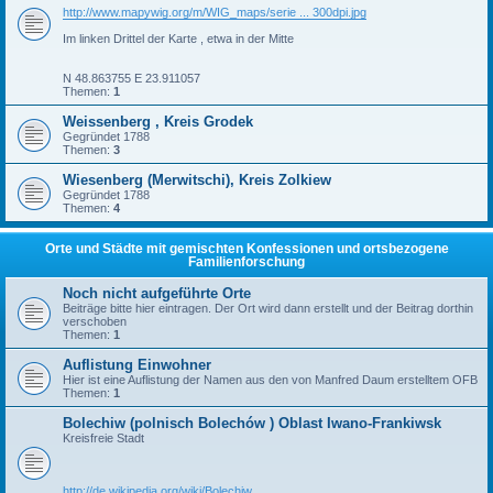
http://www.mapywig.org/m/WIG_maps/serie ... 300dpi.jpg
Im linken Drittel der Karte , etwa in der Mitte
N 48.863755 E 23.911057
Themen:
1
Weissenberg , Kreis Grodek
Gegründet 1788
Themen:
3
Wiesenberg (Merwitschi), Kreis Zolkiew
Gegründet 1788
Themen:
4
Orte und Städte mit gemischten Konfessionen und ortsbezogene
Familienforschung
Noch nicht aufgeführte Orte
Beiträge bitte hier eintragen. Der Ort wird dann erstellt und der Beitrag dorthin
verschoben
Themen:
1
Auflistung Einwohner
Hier ist eine Auflistung der Namen aus den von Manfred Daum erstelltem OFB
Themen:
1
Bolechiw (polnisch Bolechów ) Oblast Iwano-Frankiwsk
Kreisfreie Stadt
http://de.wikipedia.org/wiki/Bolechiw