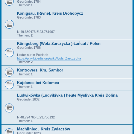
Gegründet 1784
Themen:
1
Königsau, (Rivne), Kreis Drohobycz
Gegründet 1783
N 49.380473 E 23.781967
Themen:
2
Königsberg (Wola Zarczycka ) Łańcut / Polen
Gegründet 1786
Leider nur in Polnisch
https://pl.wikipedia.org/wiki/Wola_Zarczycka
Themen:
2
Kontrovers, Krs. Sambor
Themen:
1
Kujdance bei Kolomea
Themen:
1
Ludwikówka (Ludvikivka ) heute Myslivka Kreis Dolina
Gegündet 1832
N 48.794765 E 23.756132
Themen:
1
Machliniec , Kreis Zydaczów
Gegründet 1823