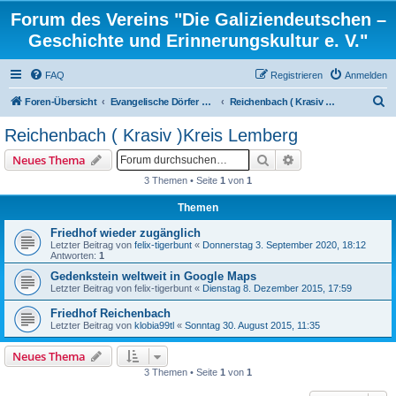
Forum des Vereins "Die Galiziendeutschen –
Geschichte und Erinnerungskultur e. V."
FAQ
Registrieren
Anmelden
S
Foren-Übersicht
Evangelische Dörfer und ortsbezogene Familienforschung
Reichenbach ( Krasiv )Kreis Lemberg
u
Reichenbach ( Krasiv )Kreis Lemberg
c
Suche
Erweiterte Suche
Neues Thema
h
3 Themen • Seite
1
von
1
e
Themen
Friedhof wieder zugänglich
Letzter Beitrag von
felix-tigerbunt
«
Donnerstag 3. September 2020, 18:12
Antworten:
1
Gedenkstein weltweit in Google Maps
Letzter Beitrag von
felix-tigerbunt
«
Dienstag 8. Dezember 2015, 17:59
Friedhof Reichenbach
Letzter Beitrag von
klobia99tl
«
Sonntag 30. August 2015, 11:35
Neues Thema
3 Themen • Seite
1
von
1